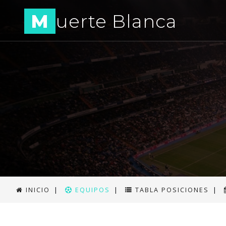
M
uerte Blanca
INICIO
|
EQUIPOS
|
TABLA POSICIONES
|