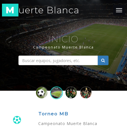
M
uerte Blanca
Tog
navi
INICIO
Campeonato Muerte Blanca
Torneo MB
Campeonato Muerte Blanca